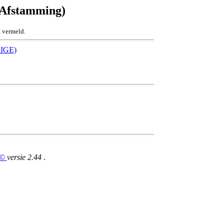
 Afstamming)
 vermeld.
IGE)
B©
versie 2.44
.