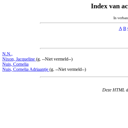
Index van a
In verba
A
B
N.N.,
Nixon, Jacqueline
(g. --Niet vermeld--)
Nuis, Cornelia
Nuis, Cornelia Adriaantje
(g. --Niet vermeld--)
Deze HTML dat