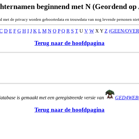
chternamen beginnend met N (Geordend op
nd met de privacy worden geboortedata en trouwdata van nog levende personen niet
C
D
E
F
G
H
I
J
K
L
M
N
O
P
Q
R
S
T
U
V
W
X Y
Z
(GEEN/OVER
Terug naar de hoofdpagina
abase is gemaakt met een geregistreerde versie van
GED4WE
Terug naar de hoofdpagina