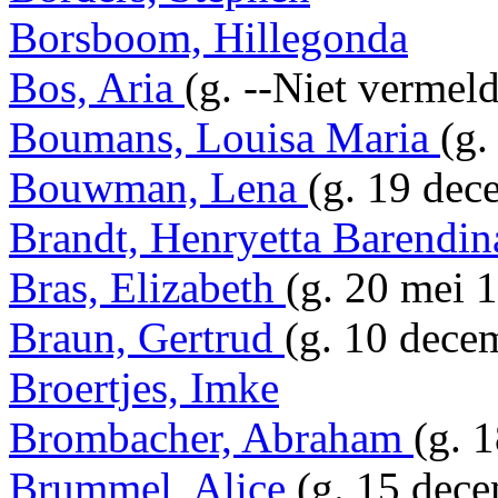
Borsboom, Hillegonda
Bos, Aria
(g. --Niet vermeld
Boumans, Louisa Maria
(g.
Bouwman, Lena
(g. 19 dec
Brandt, Henryetta Barendi
Bras, Elizabeth
(g. 20 mei 
Braun, Gertrud
(g. 10 dece
Broertjes, Imke
Brombacher, Abraham
(g. 
Brummel, Alice
(g. 15 dece