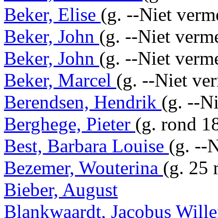
Beker, Elise
(g. --Niet verm
Beker, John
(g. --Niet verm
Beker, John
(g. --Niet verm
Beker, Marcel
(g. --Niet ve
Berendsen, Hendrik
(g. --N
Berghege, Pieter
(g. rond 1
Best, Barbara Louise
(g. --
Bezemer, Wouterina
(g. 25
Bieber, August
Blankwaardt, Jacobus Wil