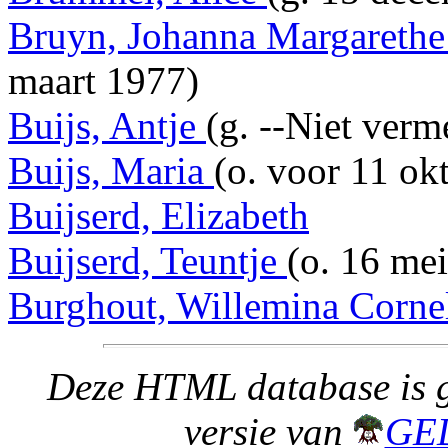
Bruyn, Johanna Margareth
maart 1977)
Buijs, Antje
(g. --Niet verm
Buijs, Maria
(o. voor 11 ok
Buijserd, Elizabeth
Buijserd, Teuntje
(o. 16 me
Burghout, Willemina Corne
Deze HTML database is g
versie van
GE