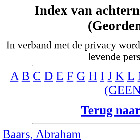
Index van achter
(Georden
In verband met de privacy word
levende per
A
B
C
D
E
F
G
H
I
J
K
L
(GEEN
Terug naar
Baars, Abraham